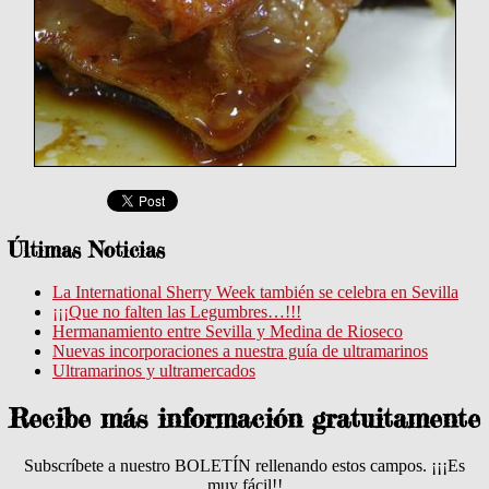
Últimas Noticias
La International Sherry Week también se celebra en Sevilla
¡¡¡Que no falten las Legumbres…!!!
Hermanamiento entre Sevilla y Medina de Rioseco
Nuevas incorporaciones a nuestra guía de ultramarinos
Ultramarinos y ultramercados
Recibe más información gratuitamente
Subscríbete a nuestro BOLETÍN rellenando estos campos. ¡¡¡Es
muy fácil!!