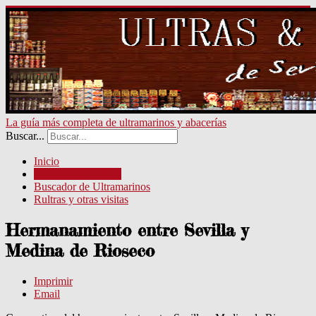
La guía más completa de ultramarinos y abacerías
Buscar...
Inicio
Un poco de historia
Buscador de Ultramarinos
Rultras y otras visitas
Hermanamiento entre Sevilla y
Medina de Rioseco
Imprimir
Email