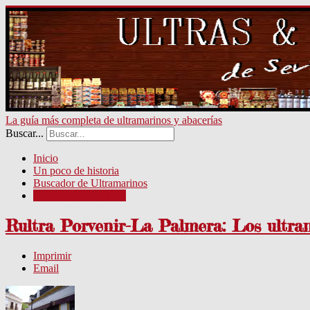
La guía más completa de ultramarinos y abacerías
Buscar...
Inicio
Un poco de historia
Buscador de Ultramarinos
Rultras y otras visitas
Rultra Porvenir-La Palmera: Los ultram
Imprimir
Email