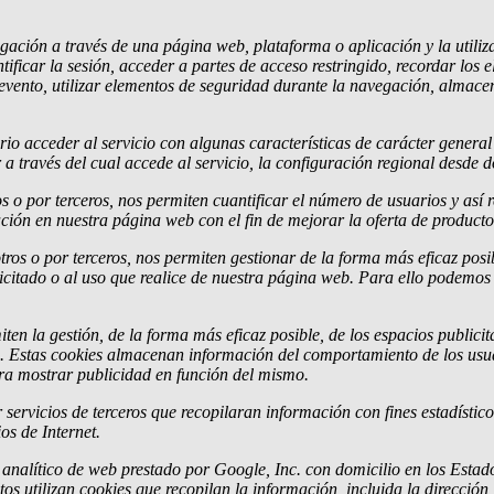
gación a través de una página web, plataforma o aplicación y la utiliza
ntificar la sesión, acceder a partes de acceso restringido, recordar lo
un evento, utilizar elementos de seguridad durante la navegación, almac
o acceder al servicio con algunas características de carácter general p
 través del cual accede al servicio, la configuración regional desde do
 o por terceros, nos permiten cuantificar el número de usuarios y así re
ación en nuestra página web con el fin de mejorar la oferta de producto
tros o por terceros, nos permiten gestionar de la forma más eficaz posi
licitado o al uso que realice de nuestra página web. Para ello podemos
n la gestión, de la forma más eficaz posible, de los espacios publicit
ado. Estas cookies almacenan información del comportamiento de los usu
ara mostrar publicidad en función del mismo.
 servicios de terceros que recopilaran información con fines estadísticos
os de Internet.
icio analítico de web prestado por Google, Inc. con domicilio en los E
tos utilizan cookies que recopilan la información, incluida la direcció